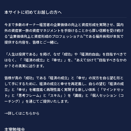
本サイトに初めてお越しの方へ
今まで多数のオーナー経営者の企業価値の向上と資産形成を実現させ、国内
外の資産家一族の資産マネジメントを手掛けることから厚い信頼を受け続け
る“企業価値向上と資産形成のプロフェッショナル”である福井尚和が本気で
提供する内容を、皆様とご一緒に。
「人生は投資である」を掲げ、なぜ「成功」や「経済的自由」を目指すべきで
はなく、「『経済の成立』と『幸せ』」を、“あえて分けて”目指すべきなかの
か？その真実に迫ります。
皆様が真の「成功」である「経済の成立」と「幸せ」の双方を自ら望む形と
して手にするために、経済の成立と幸せを再定義し、自らの望む「経済の成
立」と「幸せ」を確度高く再現性高く実現する新しい体系（「マインドセッ
ト」と「思考フレーム」と「スキル」）を「講座」と「個人セッション（コ
ーチング）」を通じてご提供いたします。
→詳しくはこちらから
主宰勉強会